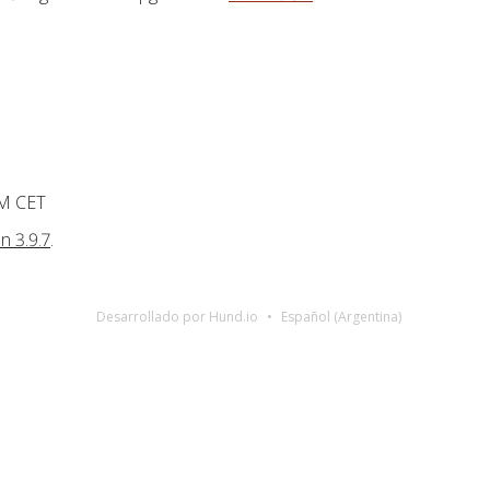
PM CET
n 3.9.7
.
Desarrollado por Hund.io
Español (Argentina)