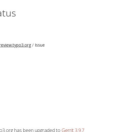
atus
review.typo3.org
Issue
ypo3.org has been upgraded to
Gerrit 3.9.7